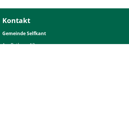
Kontakt
Gemeinde Selfkant
Am Rathaus
13
52538
Selfkant
Tel:
02456/499-0
Fax:
02456/3828
Öffnungszeiten
Montag - Freitag
08:00 Uhr – 12:00 Uhr
Montag
Zusätzlich von 14:00 – 16:00 Uhr
Donnerstag