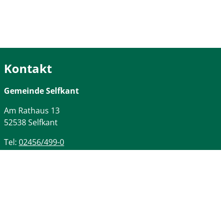
Kontakt
Gemeinde Selfkant
Am Rathaus
13
52538
Selfkant
Tel:
02456/499-0
Fax:
02456/3828
Öffnungszeiten
Montag - Freitag
08:00 Uhr – 12:00 Uhr