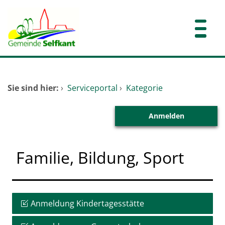
Zum Header
Zum Hauptinhalt
Zum Footer
Zum Hauptinhalt springen
Startseite
Sie sind hier:
›
Serviceportal
›
Kategorie
Dienstleistungen A-Z
Anmelden
Familie, Bildung, Sport
Anmeldung Kindertagesstätte