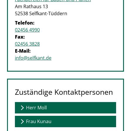
Straße:
Hausnummer:
Am Rathaus
13
PLZ:
Ort:
52538
Selfkant-Tüddern
Telefon:
02456 4990
Fax:
02456 3828
E-Mail:
info@selfkant.de
Zuständige Kontaktpersonen
Herr Moll
Frau Kunau