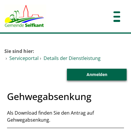
Zum Header
Zum Hauptinhalt
Zum Footer
Zum Hauptinhalt springen
Startseite
Sie sind hier:
Dienstleistungen A-Z
›
Serviceportal
›
Details der Dienstleistung
Anmelden
Gehwegabsenkung
Kurzbeschreibung
Als Download finden Sie den Antrag auf
Gehwegabsenkung.