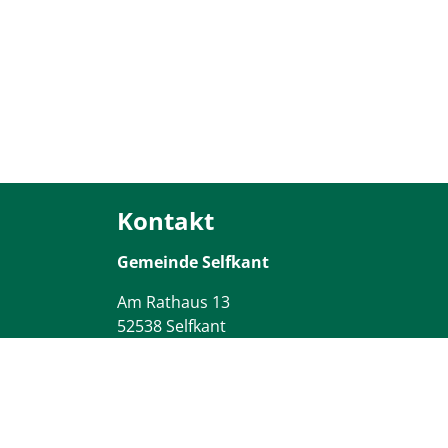
Kontakt
Gemeinde Selfkant
Am Rathaus
13
52538
Selfkant
Tel:
02456/499-0
Fax:
02456/3828