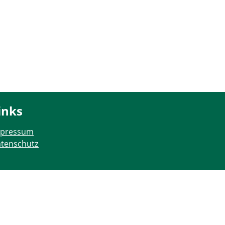
inks
mpressum
tenschutz