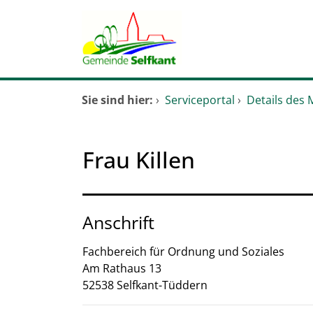
Zum Header
Zum Hauptinhalt
Zum Footer
Zum Hauptinhalt springen
Startseite
Sie sind hier:
›
Serviceportal
›
Details des 
Dienstleistungen A-Z
Frau Killen
Anschrift
Fachbereich für Ordnung und Soziales
Am Rathaus
13
52538
Selfkant-Tüddern